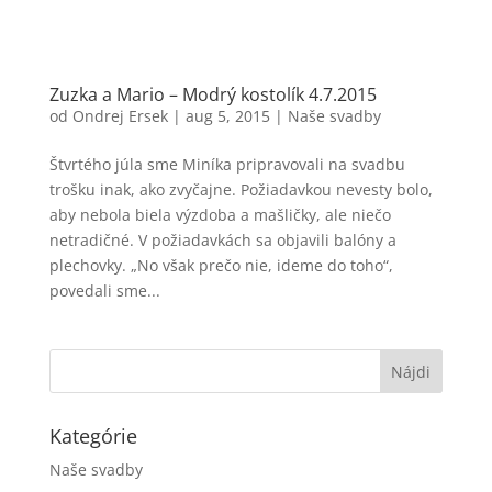
Zuzka a Mario – Modrý kostolík 4.7.2015
od
Ondrej Ersek
|
aug 5, 2015
|
Naše svadby
Štvrtého júla sme Miníka pripravovali na svadbu
trošku inak, ako zvyčajne. Požiadavkou nevesty bolo,
aby nebola biela výzdoba a mašličky, ale niečo
netradičné. V požiadavkách sa objavili balóny a
plechovky. „No však prečo nie, ideme do toho“,
povedali sme...
Kategórie
Naše svadby