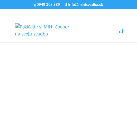
0949 303 389
info@minisvadba.sk