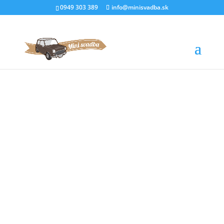
0949 303 389
info@minisvadba.sk