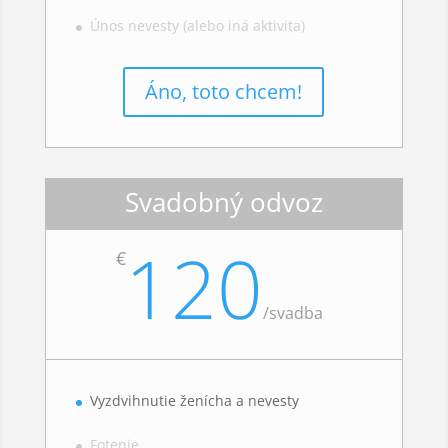
Únos nevesty (alebo iná aktivita)
Áno, toto chcem!
Svadobný odvoz
120
€
/
svadba
Vyzdvihnutie ženícha a nevesty
Fotenie