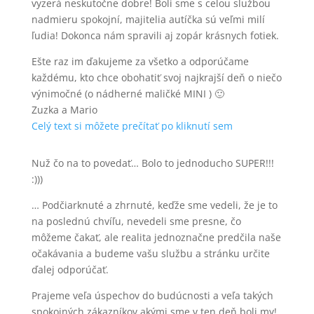
vyzerá neskutočne dobre! Boli sme s celou službou
nadmieru spokojní, majitelia autíčka sú veľmi milí
ľudia! Dokonca nám spravili aj zopár krásnych fotiek.
Ešte raz im ďakujeme za všetko a odporúčame
každému, kto chce obohatiť svoj najkrajší deň o niečo
výnimočné (o nádherné maličké MINI ) 🙂
Zuzka a Mario
Celý text si môžete prečítať po kliknutí sem
Nuž čo na to povedať… Bolo to jednoducho SUPER!!!
:)))
… Podčiarknuté a zhrnuté, keďže sme vedeli, že je to
na poslednú chvíľu, nevedeli sme presne, čo
môžeme čakať, ale realita jednoznačne predčila naše
očakávania a budeme vašu službu a stránku určite
ďalej odporúčať.
Prajeme veľa úspechov do budúcnosti a veľa takých
spokojných zákazníkov akými sme v ten deň boli my!