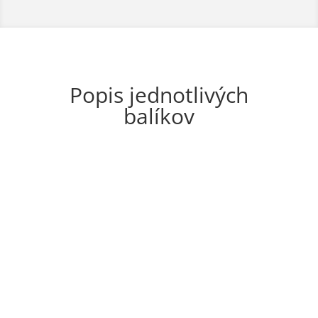
Popis jednotlivých
balíkov
Iba fotenie
Ak chcete mať krásne fotky s jedným z našich
Miníkov, tento balík je pre Vás tá správna voľba.
Prídeme pre vás, zoberieme na miesto fotenia a už
máte čas len na seba a krásne fotky. Mini bude v
dobrej nálade a pripravené splniť všetky priania.
Pravdaže Vás potom zoberieme aj naspäť.