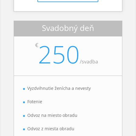
Svadobný deň
250
€
/
svadba
Vyzdvihnutie ženícha a nevesty
Fotenie
Odvoz na miesto obradu
Odvoz z miesta obradu