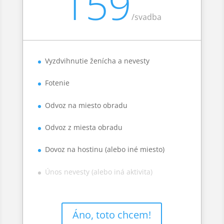
159
/
svadba
Vyzdvihnutie ženícha a nevesty
Fotenie
Odvoz na miesto obradu
Odvoz z miesta obradu
Dovoz na hostinu (alebo iné miesto)
Únos nevesty (alebo iná aktivita)
Áno, toto chcem!