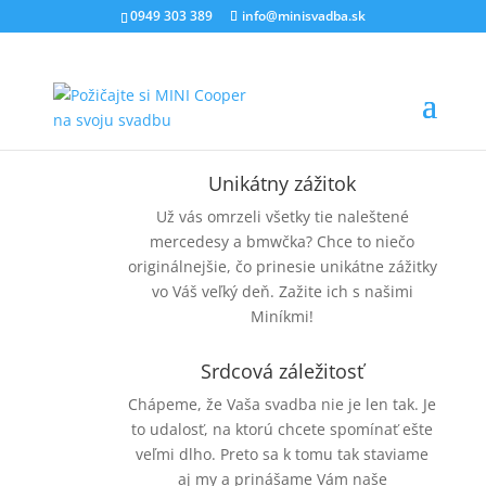
0949 303 389
info@minisvadba.sk
Unikátny zážitok
Už vás omrzeli všetky tie naleštené
mercedesy a bmwčka? Chce to niečo
originálnejšie, čo prinesie unikátne zážitky
vo Váš veľký deň. Zažite ich s našimi
Miníkmi!
Srdcová záležitosť
Chápeme, že Vaša svadba nie je len tak. Je
to udalosť, na ktorú chcete spomínať ešte
veľmi dlho. Preto sa k tomu tak staviame
aj my a prinášame Vám naše