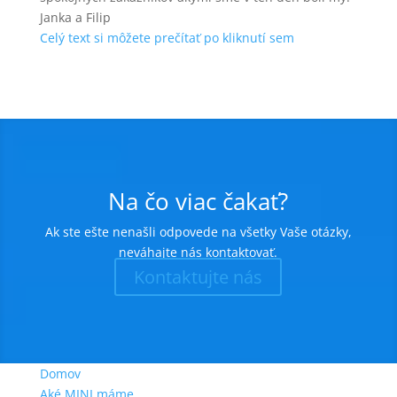
Janka a Filip
Celý text si môžete prečítať po kliknutí sem
Na čo viac čakať?
Ak ste ešte nenašli odpovede na všetky Vaše otázky,
neváhajte nás kontaktovať.
Kontaktujte nás
Domov
Aké MINI máme