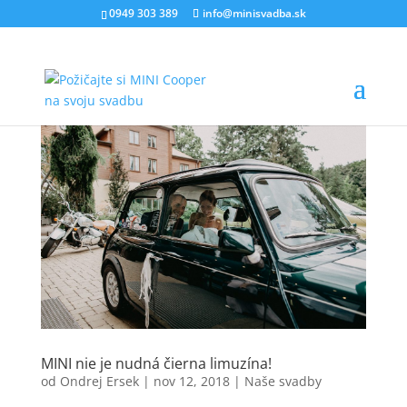
0949 303 389
info@minisvadba.sk
MINI nie je nudná čierna limuzína!
od
Ondrej Ersek
|
nov 12, 2018
|
Naše svadby