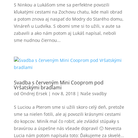
S Ninkou a Lukášom sme sa perfektne povozili
kľukatými cestami na Zochovu chatu, kde mali obrad
a potom znova aj naspať do Modry do Starého domu,
Vináreň u Ludvíka. S obomi sme si to užili, v aute sa
zabavili a ako nám potom aj Lukáš napísal, neboli
sme nudnou čiernou...
Svadba s červeným Mini Cooprom pod
Vršatskými bradlami
od
Ondrej Ersek
|
nov 8, 2018
|
Naše svadby
S Luciou a Pterom sme si užili skoro celý deň, pretože
sme sa nielen fotili, ale aj povozili krásnymi cestami
do kopcov. Miník mal čo robiť, ale zvládol stúpaky s
bravúrou a úspešne nás všeade dopravil 🙂 Nevesta
Lucia nám potom napísala toto: Ďakujeme za skvelé...