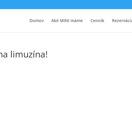
Domov
Aké MINI máme
Cenník
Rezerváci
na limuzína!