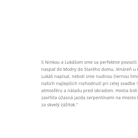
S Ninkou a Lukášom sme sa perfektne povozili
naspať do Modry do Starého domu, Vináreň u Lu
Lukáš napísal, neboli sme nudnou čiernou limi
našich najlepších rozhodnutí pri celej svadb
atmosféru a náladu pred obradom. Hostia boli 
zavŕšila úžasná jazda serpentínami na miesto 
za skvelý zážitok.“