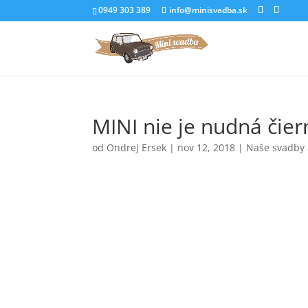
0949 303 389
info@minisvadba.sk
MINI nie je nudná čier
od
Ondrej Ersek
|
nov 12, 2018
|
Naše svadby