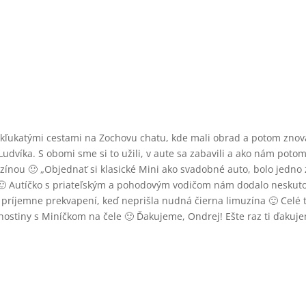
 kľukatými cestami na Zochovu chatu, kde mali obrad a potom znov
dvíka. S obomi sme si to užili, v aute sa zabavili a ako nám potom
zínou 🙂 „Objednať si klasické Mini ako svadobné auto, bolo jedno 
e 🙂 Autíčko s priateľským a pohodovým vodičom nám dodalo neskut
príjemne prekvapení, keď neprišla nudná čierna limuzína 🙂 Celé 
hostiny s Miníčkom na čele 🙂 Ďakujeme, Ondrej! Ešte raz ti ďakuj