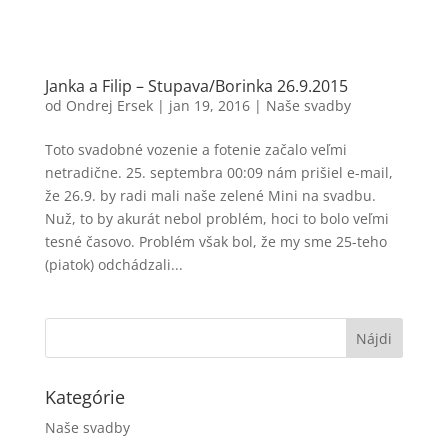
Janka a Filip – Stupava/Borinka 26.9.2015
od
Ondrej Ersek
|
jan 19, 2016
|
Naše svadby
Toto svadobné vozenie a fotenie začalo veľmi
netradične. 25. septembra 00:09 nám prišiel e-mail,
že 26.9. by radi mali naše zelené Mini na svadbu.
Nuž, to by akurát nebol problém, hoci to bolo veľmi
tesné časovo. Problém však bol, že my sme 25-teho
(piatok) odchádzali...
Kategórie
Naše svadby