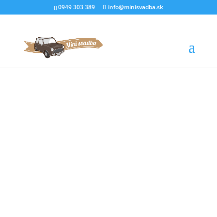
0949 303 389
info@minisvadba.sk