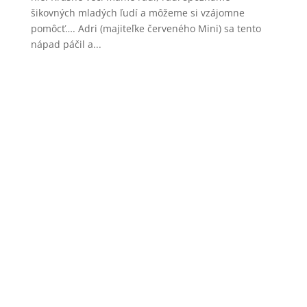
šikovných mladých ľudí a môžeme si vzájomne
pomôcť…. Adri (majiteľke červeného Mini) sa tento
nápad páčil a...