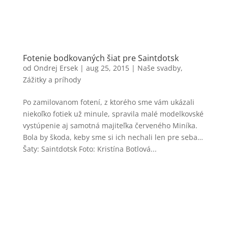
Fotenie bodkovaných šiat pre Saintdotsk
od
Ondrej Ersek
|
aug 25, 2015
|
Naše svadby
,
Zážitky a príhody
Po zamilovanom fotení, z ktorého sme vám ukázali
niekoľko fotiek už minule, spravila malé modelkovské
vystúpenie aj samotná majiteľka červeného Miníka.
Bola by škoda, keby sme si ich nechali len pre seba…
Šaty: Saintdotsk Foto: Kristína Botlová...