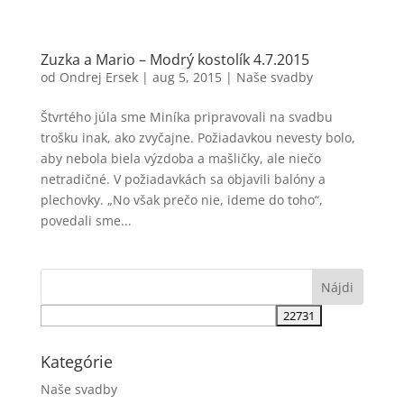
Zuzka a Mario – Modrý kostolík 4.7.2015
od
Ondrej Ersek
|
aug 5, 2015
|
Naše svadby
Štvrtého júla sme Miníka pripravovali na svadbu
trošku inak, ako zvyčajne. Požiadavkou nevesty bolo,
aby nebola biela výzdoba a mašličky, ale niečo
netradičné. V požiadavkách sa objavili balóny a
plechovky. „No však prečo nie, ideme do toho“,
povedali sme...
Kategórie
Naše svadby