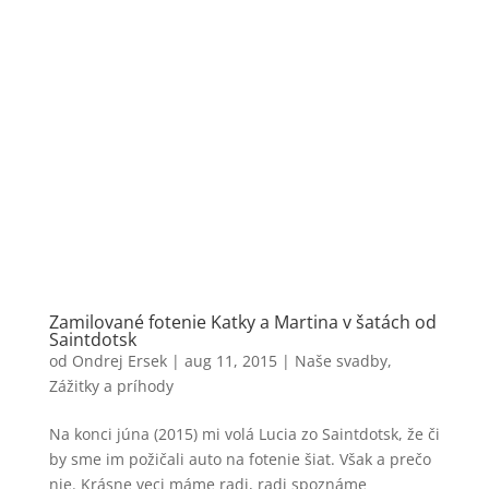
Zamilované fotenie Katky a Martina v šatách od
‪Saintdotsk‬
od
Ondrej Ersek
|
aug 11, 2015
|
Naše svadby
,
Zážitky a príhody
Na konci júna (2015) mi volá Lucia zo Saintdotsk, že či
by sme im požičali auto na fotenie šiat. Však a prečo
nie. Krásne veci máme radi, radi spoznáme