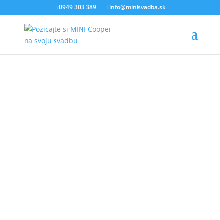
0949 303 389
info@minisvadba.sk