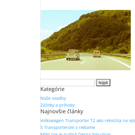
Hľadať:
Kategórie
Naše svadby
Zážitky a príhody
Najnovšie články
Volkswagen Transporter T2 ako rekvizita na vý
S Transporterom v reklame
MINI nie je nudná čierna limuzína!