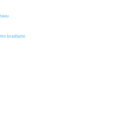
stavu
ými bradlami