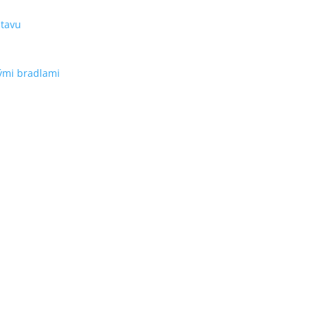
stavu
ými bradlami