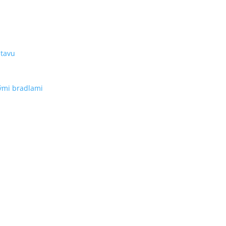
stavu
ými bradlami