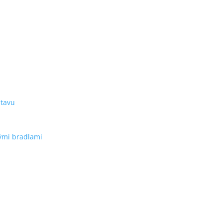
stavu
ými bradlami