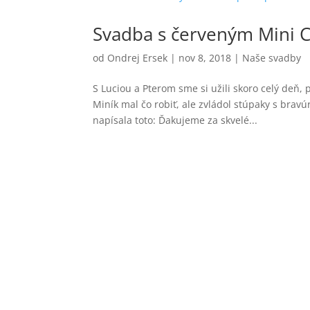
Svadba s červeným Mini 
od
Ondrej Ersek
|
nov 8, 2018
|
Naše svadby
S Luciou a Pterom sme si užili skoro celý deň, 
Miník mal čo robiť, ale zvládol stúpaky s bra
napísala toto: Ďakujeme za skvelé...