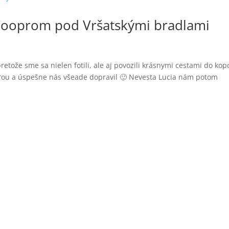
Cooprom pod Vršatskými bradlami
pretože sme sa nielen fotili, ale aj povozili krásnymi cestami do kop
vúrou a úspešne nás všeade dopravil 🙂 Nevesta Lucia nám potom