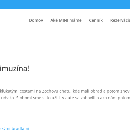
Domov
Aké MINI máme
Cenník
Rezerváci
limuzína!
 kľukatými cestami na Zochovu chatu, kde mali obrad a potom znov
dvíka. S obomi sme si to užili, v aute sa zabavili a ako nám potom