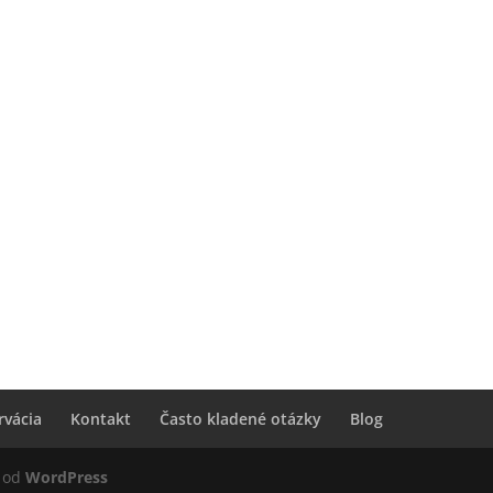
rvácia
Kontakt
Často kladené otázky
Blog
é od
WordPress