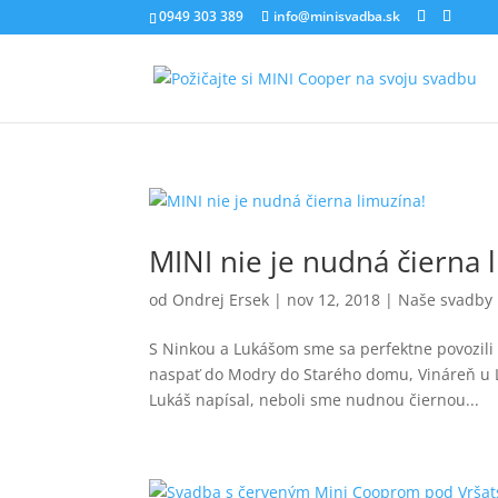
0949 303 389
info@minisvadba.sk
MINI nie je nudná čierna 
od
Ondrej Ersek
|
nov 12, 2018
|
Naše svadby
S Ninkou a Lukášom sme sa perfektne povozili
naspať do Modry do Starého domu, Vináreň u Lu
Lukáš napísal, neboli sme nudnou čiernou...