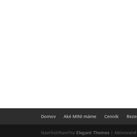
Domov
Aké MINI máme
Cenník
Reze
Navrhol/Navrhla
Elegant Themes
| Aktivovan