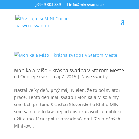
0949 303 389
info@minisvadba.sk
Monika a Mišo – krásna svadba v Starom Meste
od
Ondrej Ersek
|
máj 7, 2015
|
Naše svadby
Nastal veľký deň, prvý máj. Nielen, že to bol sviatok
práce. Tento deň mali svadbu Monika a Mišo a my
sme boli pri tom. S časťou Slovenského Klubu MINI
sme sa na tejto krásnej udalosti zúčasnili a mohli si
užiť atmosféru spolu so svadobčanmi. 7 statočných
Miníkov...