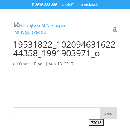
0949 303 389
info@minisvadba.sk
19531822_102094631622
44358_1991903971_o
od
Ondrej Ersek
|
sep 13, 2017