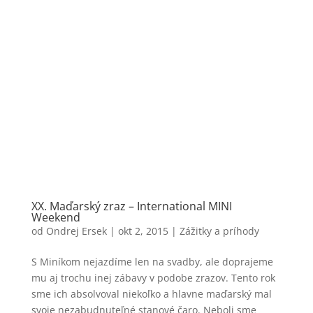
XX. Maďarský zraz – International MINI
Weekend
od
Ondrej Ersek
|
okt 2, 2015
|
Zážitky a príhody
S Miníkom nejazdíme len na svadby, ale doprajeme
mu aj trochu inej zábavy v podobe zrazov. Tento rok
sme ich absolvoval niekoľko a hlavne maďarský mal
svoje nezabudnuteľné stanové čaro. Neboli sme