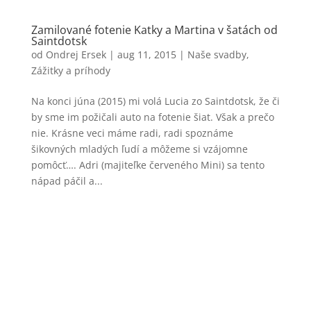
Zamilované fotenie Katky a Martina v šatách od
‪Saintdotsk‬
od
Ondrej Ersek
|
aug 11, 2015
|
Naše svadby
,
Zážitky a príhody
Na konci júna (2015) mi volá Lucia zo Saintdotsk, že či
by sme im požičali auto na fotenie šiat. Však a prečo
nie. Krásne veci máme radi, radi spoznáme
šikovných mladých ľudí a môžeme si vzájomne
pomôcť…. Adri (majiteľke červeného Mini) sa tento
nápad páčil a...