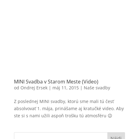
MINI Svadba v Starom Meste (Video)
od
Ondrej Ersek
|
máj 11, 2015
|
Naše svadby
Z poslednej MINI svadby, ktorú sme mali tú česť
absolvovať 1. mája, prinášame aj kratučké video. Aby
ste si s nami užili aspoň trošku tú atmosféru 😉