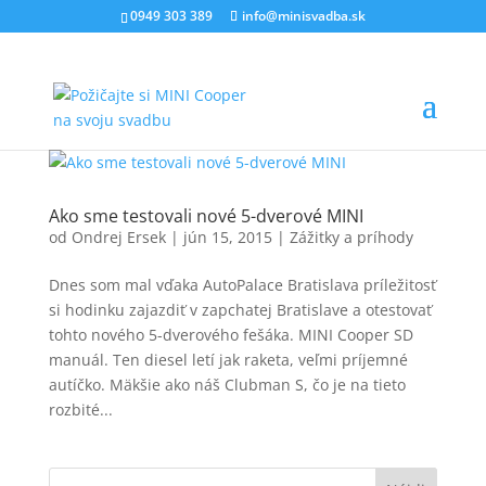
0949 303 389
info@minisvadba.sk
Ako sme testovali nové 5-dverové MINI
od
Ondrej Ersek
|
jún 15, 2015
|
Zážitky a príhody
Dnes som mal vďaka AutoPalace Bratislava príležitosť
si hodinku zajazdiť v zapchatej Bratislave a otestovať
tohto nového 5-dverového fešáka. MINI Cooper SD
manuál. Ten diesel letí jak raketa, veľmi príjemné
autíčko. Mäkšie ako náš Clubman S, čo je na tieto
rozbité...